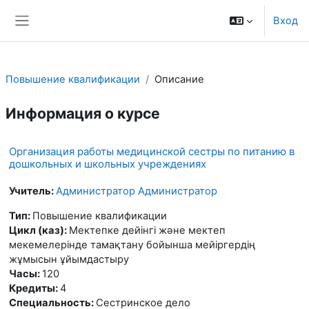
Перейти к основному содержанию
Вход
Боковая панель
Повышение квалификации
Описание
Информация о курсе
Организация работы медицинской сестры по питанию в
дошкольных и школьных учреждениях
Учитель:
Администратор Администратор
Тип
:
Повышение квалификации
Цикл (каз)
:
Мектепке дейінгі және мектеп
мекемелерінде тамақтану бойынша мейіргердің
жұмысын ұйымдастыру
Часы
:
120
Кредиты
:
4
Специальность
:
Сестринское дело