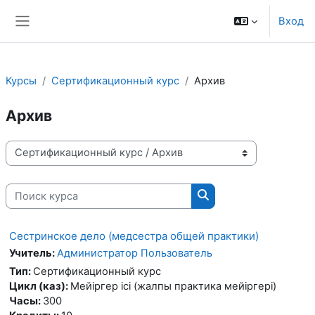
Перейти к основному содержанию
Вход
Боковая панель
Курсы
Сертификационный курс
Архив
Архив
Категории курсов
Поиск курса
Поиск курса
Сестринское дело (медсестра общей практики)
Учитель:
Администратор Пользователь
Тип
:
Сертификационный курс
Цикл (каз)
:
Мейіргер ісі (жалпы практика мейіргері)
Часы
:
300